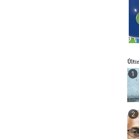
Últi
1
2