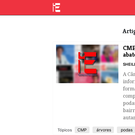
Art
CMP 
abat
SHEIL
A Câ
infor
forma
compe
podas
bairr
auta
CMP
árvores
podas
Tópicos