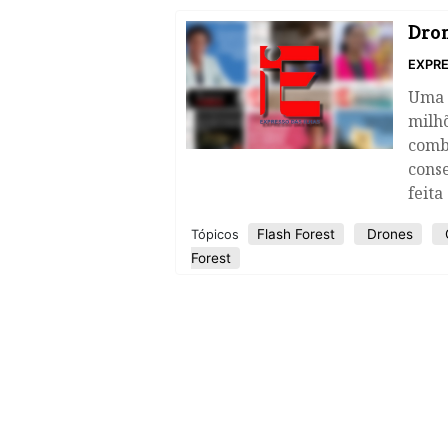
Dron
EXPRE
Uma 
milhõ
comba
conse
feita
Flash Forest
Drones
Tópicos
Forest