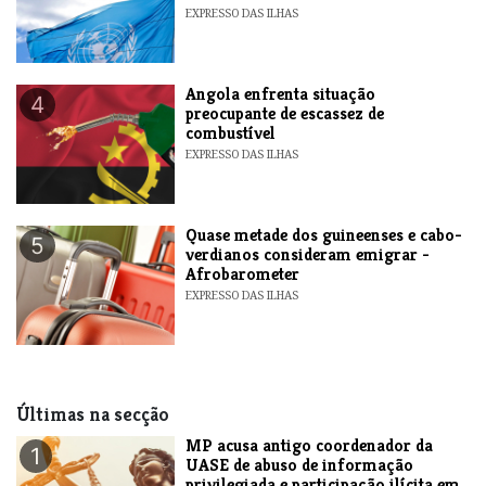
EXPRESSO DAS ILHAS
Angola enfrenta situação
4
preocupante de escassez de
combustível
EXPRESSO DAS ILHAS
Quase metade dos guineenses e cabo-
5
verdianos consideram emigrar -
Afrobarometer
EXPRESSO DAS ILHAS
Últimas na secção
MP acusa antigo coordenador da
1
UASE de abuso de informação
privilegiada e participação ilícita em