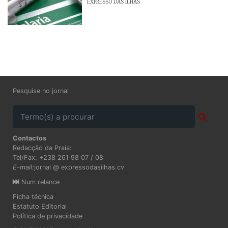
EXPRESSO DAS ILHAS
Pesquise no jornal
Contactos
Redacção da Praia:
Tel/Fax: +238 261 98 07 / 08
E-mail:
jornal @ expressodasilhas.cv
Num relance
Ficha técnica
Estatuto Editorial
Política de privacidade