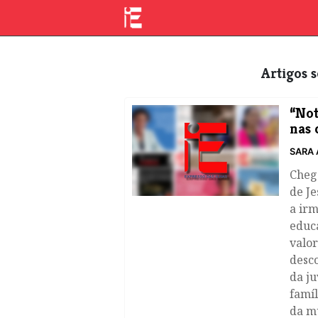
Artigos
“Not
nas 
SARA 
Cheg
de Je
a irm
educa
valor
desco
da ju
famíl
da mu