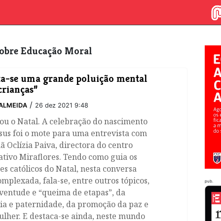
 sobre Educação Moral
a-se uma grande poluição mental
crianças”
/
ALMEIDA
26 dez 2021 9:48
ou o Natal. A celebração do nascimento
sus foi o mote para uma entrevista com
ã Oclízia Paiva, directora do centro
tivo Miraflores. Tendo como guia os
es católicos do Natal, nesta conversa
mplexada, fala-se, entre outros tópicos,
pub.
ventude e “queima de etapas”, da
ia e paternidade, da promoção da paz e
lher. E destaca-se ainda, neste mundo