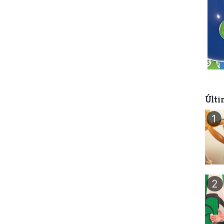
Últi
1
2