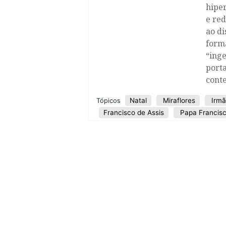
hiper
e red
ao di
forma
“ing
porta
conte
Natal
Miraflores
Irmã
Tópicos
Francisco de Assis
Papa Francis