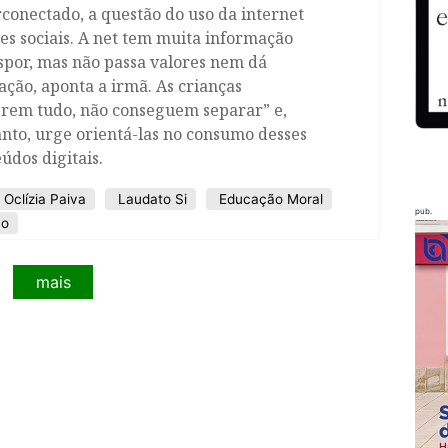
conectado, a questão do uso da internet
es sociais. A net tem muita informação
spor, mas não passa valores nem dá
ção, aponta a irmã. As crianças
erem tudo, não conseguem separar” e,
nto, urge orientá-las no consumo desses
údos digitais.
 Oclízia Paiva
Laudato Si
Educação Moral
pub.
co
mais