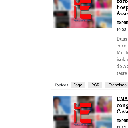
coro
hosp
Assi
EXPRE
10:03
Duas
coron
Most
isola
de As
teste
Fogo
PCR
Francisco 
Tópicos
ENAP
cong
Cava
EXPRE
17:33