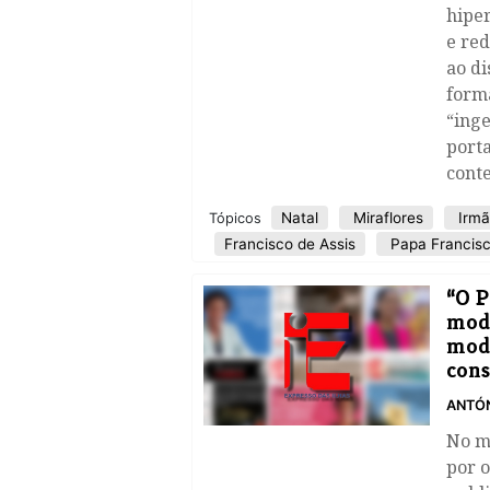
hiper
e red
ao di
forma
“ing
porta
conte
Natal
Miraflores
Irmã
Tópicos
Francisco de Assis
Papa Francis
“O P
modo
modo
cons
ANTÓ
No m
por o