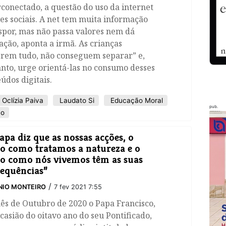
conectado, a questão do uso da internet
es sociais. A net tem muita informação
spor, mas não passa valores nem dá
ção, aponta a irmã. As crianças
erem tudo, não conseguem separar” e,
nto, urge orientá-las no consumo desses
údos digitais.
 Oclízia Paiva
Laudato Si
Educação Moral
pub.
co
apa diz que as nossas acções, o
 como tratamos a natureza e o
 como nós vivemos têm as suas
equências”
/
NIO MONTEIRO
7 fev 2021 7:55
ês de Outubro de 2020 o Papa Francisco,
casião do oitavo ano do seu Pontificado,