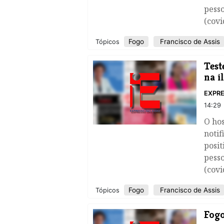
pesso
(covi
Fogo
Francisco de Assis
Tópicos
Test
na i
EXPRE
14:29
O hos
notif
posit
pesso
(covi
Fogo
Francisco de Assis
Tópicos
Fogo