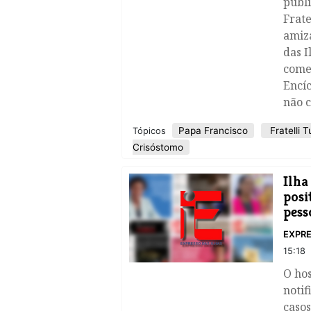
publi
Frate
amiza
das I
comen
Encíc
não c
Papa Francisco
Fratelli Tu
Tópicos
Crisóstomo
Ilha
posi
pess
EXPRE
15:18
O hos
notif
casos