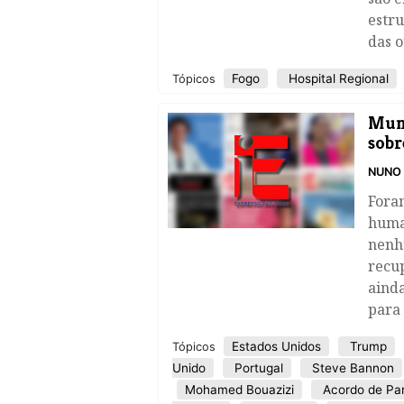
estru
das o
Fogo
Hospital Regional
Tópicos
Mund
sobr
NUNO 
Foram
human
nenhu
recu
ainda
para 
Estados Unidos
Trump
Tópicos
Unido
Portugal
Steve Bannon
Mohamed Bouazizi
Acordo de Par