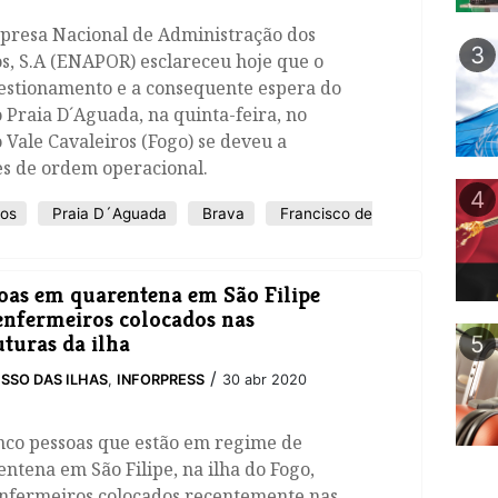
presa Nacional de Administração dos
3
s, S.A (ENAPOR) esclareceu hoje que o
estionamento e a consequente espera do
 Praia D´Aguada, na quinta-feira, no
 Vale Cavaleiros (Fogo) se deveu a
es de ordem operacional.
4
ros
Praia D´Aguada
Brava
Francisco de
oas em quarentena em São Filipe
enfermeiros colocados nas
uturas da ilha
5
/
SSO DAS ILHAS
,
INFORPRESS
30 abr 2020
nco pessoas que estão em regime de
ntena em São Filipe, na ilha do Fogo,
enfermeiros colocados recentemente nas