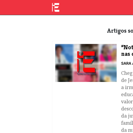
Artigos 
“Not
nas 
SARA 
Cheg
de Je
a irm
educa
valor
desco
da ju
famíl
da mu