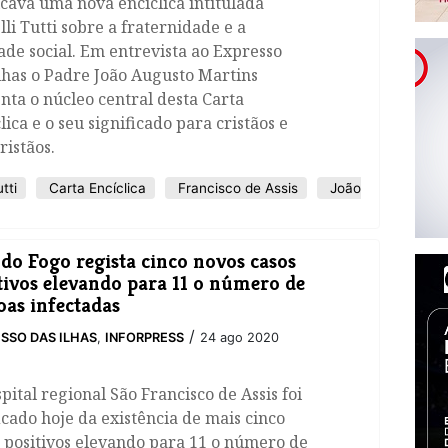
cava uma nova encíclica intitulada
lli Tutti sobre a fraternidade e a
de social. Em entrevista ao Expresso
lhas o Padre João Augusto Martins
ta o núcleo central desta Carta
lica e o seu significado para cristãos e
ristãos.
tti
Carta Encíclica
Francisco de Assis
João
 do Fogo regista cinco novos casos
tivos elevando para 11 o número de
oas infectadas
/
SSO DAS ILHAS
,
INFORPRESS
24 ago 2020
pital regional São Francisco de Assis foi
icado hoje da existência de mais cinco
 positivos elevando para 11 o número de