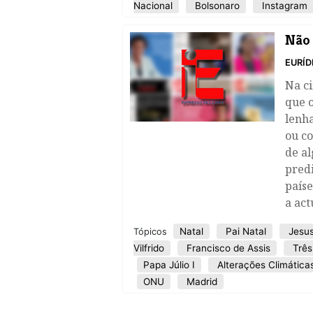
Nacional
Bolsonaro
Instagram
Não 
EURÍD
Na ci
que o
lenha
ou co
de a
predi
paíse
a act
Natal
Pai Natal
Jesu
Tópicos
Vilfrido
Francisco de Assis
Três
Papa Júlio I
Alterações Climática
ONU
Madrid