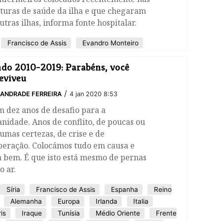
turas de saúde da ilha e que chegaram
utras ilhas, informa fonte hospitalar.
Francisco de Assis
Evandro Monteiro
o 2010-2019: Parabéns, você
eviveu
/
ANDRADE FERREIRA
4 jan 2020 8:53
 dez anos de desafio para a
idade. Anos de conflito, de poucas ou
mas certezas, de crise e de
peração. Colocámos tudo em causa e
 bem. É que isto está mesmo de pernas
o ar.
Síria
Francisco de Assis
Espanha
Reino
Alemanha
Europa
Irlanda
Italia
is
Iraque
Tunísia
Médio Oriente
Frente