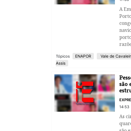
A Em
Porto
cong
navio
porto
razõ
ENAPOR
Vale de Cavalei
Tópicos
Assis
Pess
são 
estr
EXPRE
14:53
As ci
quare
são 