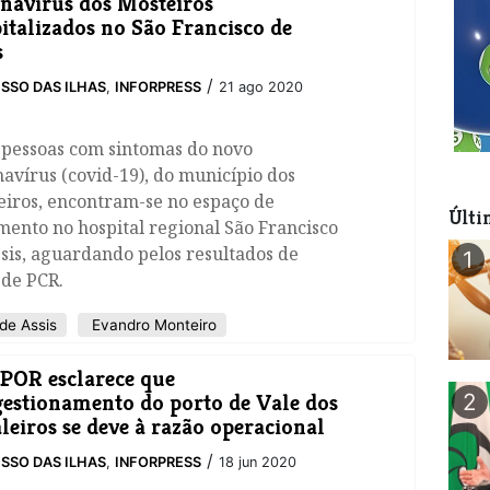
navírus dos Mosteiros
italizados no São Francisco de
s
/
SSO DAS ILHAS
,
INFORPRESS
21 ago 2020
 pessoas com sintomas do novo
avírus (covid-19), do município dos
eiros, encontram-se no espaço de
Últi
mento no hospital regional São Francisco
sis, aguardando pelos resultados de
1
 de PCR.
de Assis
Evandro Monteiro
OR esclarece que
estionamento do porto de Vale dos
2
leiros se deve à razão operacional
/
SSO DAS ILHAS
,
INFORPRESS
18 jun 2020