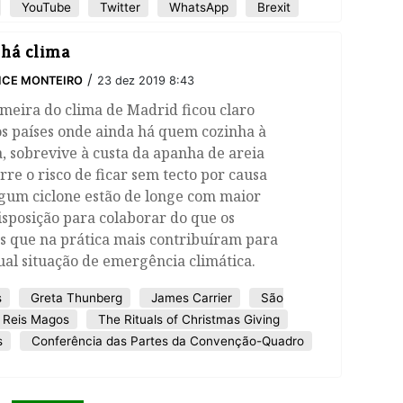
YouTube
Twitter
WhatsApp
Brexit
há clima
/
ICE MONTEIRO
23 dez 2019 8:43
meira do clima de Madrid ficou claro
s países onde ainda há quem cozinha à
, sobrevive à custa da apanha de areia
rre o risco de ficar sem tecto por causa
lgum ciclone estão de longe com maior
sposição para colaborar do que os
s que na prática mais contribuíram para
ual situação de emergência climática.
s
Greta Thunberg
James Carrier
São
 Reis Magos
The Rituals of Christmas Giving
s
Conferência das Partes da Convenção-Quadro