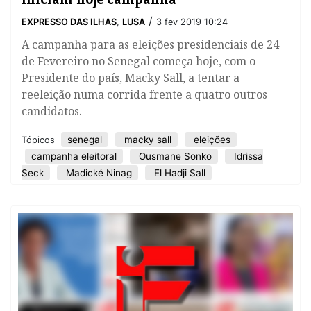
/
EXPRESSO DAS ILHAS
,
LUSA
3 fev 2019 10:24
​A campanha para as eleições presidenciais de 24
de Fevereiro no Senegal começa hoje, com o
Presidente do país, Macky Sall, a tentar a
reeleição numa corrida frente a quatro outros
candidatos.
senegal
macky sall
eleições
Tópicos
campanha eleitoral
Ousmane Sonko
Idrissa
Seck
Madické Ninag
El Hadji Sall