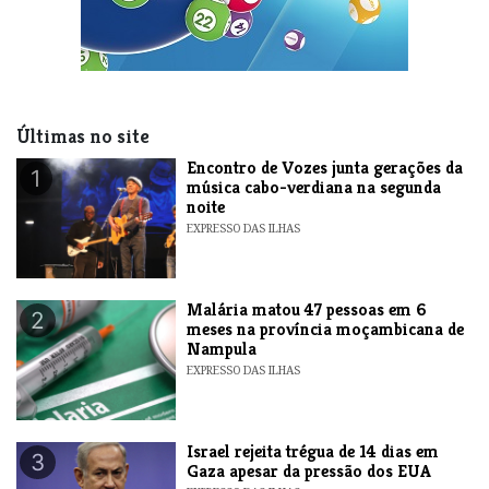
Últimas no site
Encontro de Vozes junta gerações da
1
música cabo-verdiana na segunda
noite
EXPRESSO DAS ILHAS
​Malária matou 47 pessoas em 6
2
meses na província moçambicana de
Nampula
EXPRESSO DAS ILHAS
​Israel rejeita trégua de 14 dias em
3
Gaza apesar da pressão dos EUA