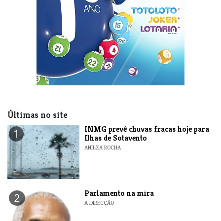
Últimas no site
INMG prevê chuvas fracas hoje para
1
Ilhas de Sotavento
ANILZA ROCHA
Parlamento na mira
2
A DIRECÇÃO