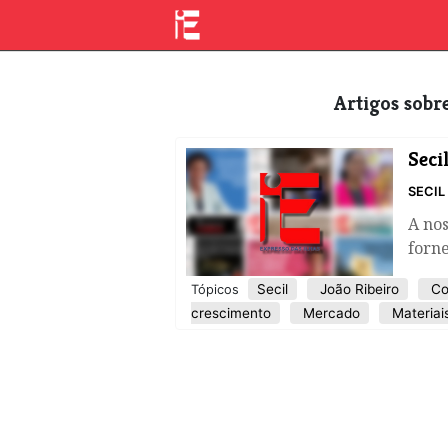
Artigos sob
Seci
SECIL
A nos
forn
Secil
João Ribeiro
Co
Tópicos
crescimento
Mercado
Materiai