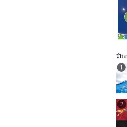
Últi
1
2