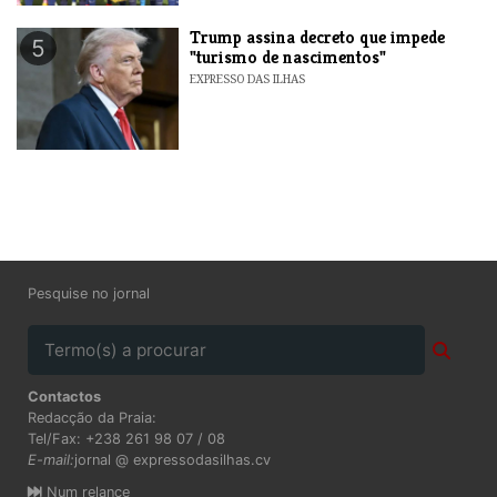
Trump assina decreto que impede
5
"turismo de nascimentos"
EXPRESSO DAS ILHAS
Pesquise no jornal
Contactos
Redacção da Praia:
Tel/Fax: +238 261 98 07 / 08
E-mail:
jornal @ expressodasilhas.cv
Num relance