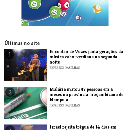
Últimas no site
Encontro de Vozes junta gerações da
1
música cabo-verdiana na segunda
noite
EXPRESSO DAS ILHAS
​Malária matou 47 pessoas em 6
2
meses na província moçambicana de
Nampula
EXPRESSO DAS ILHAS
​Israel rejeita trégua de 14 dias em
3