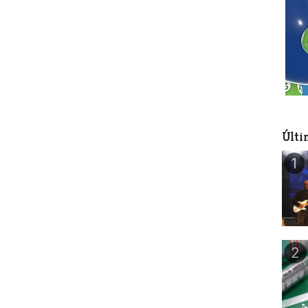
Últi
1
2