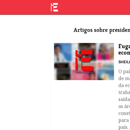
Artigos sobre preside
Fuga
eco
SHEIL
O pa
de m
da e
traba
saída
as ár
const
para
país.