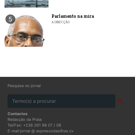
Parlamento na mira
5
A DIRECÇÃO
Pesquise no jornal
Contactos
Redacção da Praia:
Tel/Fax: +238 261 98 07 / 08
E-mail:
jornal @ expressodasilhas.cv