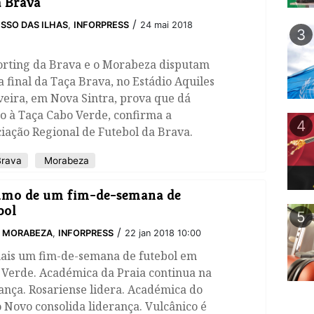
 Brava
/
SSO DAS ILHAS
,
INFORPRESS
24 mai 2018
3
orting da Brava e o Morabeza disputam
a final da Taça Brava, no Estádio Aquiles
veira, em Nova Sintra, prova que dá
o à Taça Cabo Verde, confirma a
4
iação Regional de Futebol da Brava.
Brava
Morabeza
umo de um fim-de-semana de
bol
5
/
O MORABEZA
,
INFORPRESS
22 jan 2018 10:00
mais um fim-de-semana de futebol em
 Verde. Académica da Praia continua na
ança. Rosariense lidera. Académica do
 Novo consolida liderança. Vulcânico é