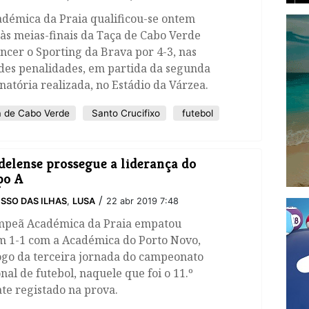
adémica da Praia qualificou-se ontem
às meias-finais da Taça de Cabo Verde
ncer o Sporting da Brava por 4-3, nas
des penalidades, em partida da segunda
natória realizada, no Estádio da Várzea.
 de Cabo Verde
Santo Crucifixo
futebol
delense prossegue a liderança do
po A
/
SSO DAS ILHAS
,
LUSA
22 abr 2019 7:48
mpeã Académica da Praia empatou
m 1-1 com a Académica do Porto Novo,
ogo da terceira jornada do campeonato
nal de futebol, naquele que foi o 11.º
te registado na prova.