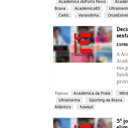
Académica doPorto Novo
Académ
Brava
Académico83
Ultramari
Celtic
Varandinha
OnzeEstrel
​Dec
sext
EXPRE
A Ac
Acadé
sua 
futeb
prov
Académica da Praia
Mind
Tópicos
Ultramarina
Sporting da Brava
Atlântico
futebol
​5ª 
elim