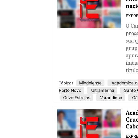
naci
EXPRE
O Ca
pross
sua q
grupo
apur
inici
título
Mindelense
Académica d
Tópicos
Porto Novo
Ultramarina
Santo C
Onze Estrelas
Varandinha
Oás
​Aca
Cruc
Cabo
EXPRE