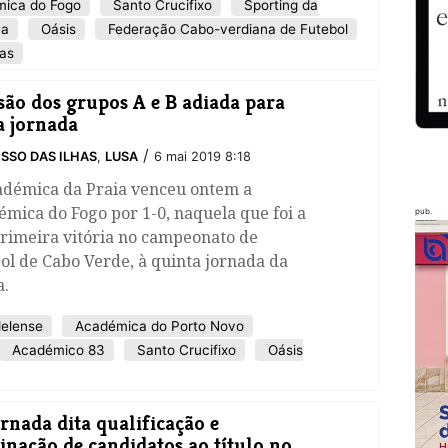
ica do Fogo
Santo Crucifixo
Sporting da
na
Oásis
Federação Cabo-verdiana de Futebol
as
isão dos grupos A e B adiada para
a jornada
/
SSO DAS ILHAS
,
LUSA
6 mai 2019 8:18
adémica da Praia venceu ontem a
mica do Fogo por 1-0, naquela que foi a
pub.
primeira vitória no campeonato de
ol de Cabo Verde, à quinta jornada da
a.
elense
Académica do Porto Novo
Académico 83
Santo Crucifixo
Oásis
jornada dita qualificação e
inação de candidatos ao título no