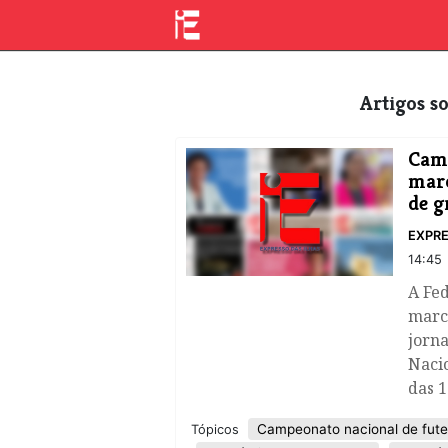
Artigos 
Camp
marc
de g
EXPRE
14:45
A Fe
marco
jorn
Nacio
das 1
Campeonato nacional de fute
Tópicos