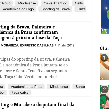
o Novo
Mindelense
Oásis Atlântico
Celtic
Académica do Fogo
Sporting da Brava
Onze
rting da Brava, Palmeira e
émica da Praia confirmam
agem à próxima fase da Taça
/
O MORABEZA
,
EXPRESSO DAS ILHAS
11 abr 2019
Últi
1
uipas do Sporting da Brava, Palmeira
l e Académica da Praia juntam-se ao
elense e Santo Crucifixo na segunda
da Taça Cabo Verde em futebol.
ra
Académica da Praia
Mindelense
Santo
2
bol
taça caixa
rting e Morabeza disputam final da