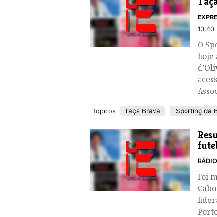
Taça
EXPRE
10:40
O Sp
hoje 
d’Oli
acess
Assoc
Taça Brava
Sporting da 
Tópicos
​Res
fute
RÁDI
Foi 
Cabo
lider
Porto