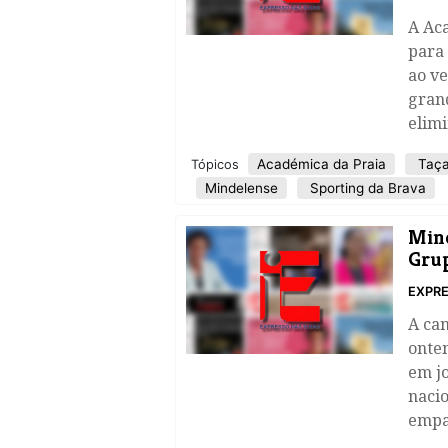
A Ac
para 
ao ve
gran
elimi
Académica da Praia
Taça
Tópicos
Mindelense
Sporting da Brava
​Min
Gru
EXPRE
A ca
onte
em j
nacio
empa