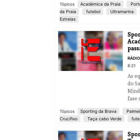
Académica da Praia
Port
Tópicos
da Praia
futebol
Ultramarina
Estrelas
​Spo
Acad
pass
RÁDI
8:21
As eq
do Sa
Mind
fase 
Sporting da Brava
Palmei
Tópicos
Crucifixo
Taça cabo Verde
fute
​Spo