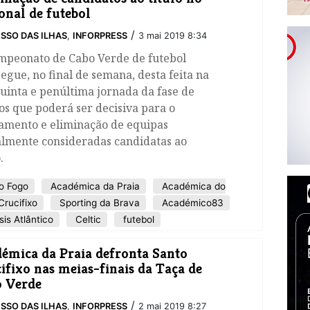
onal de futebol
/
SSO DAS ILHAS
,
INFORPRESS
3 mai 2019 8:34
mpeonato de Cabo Verde de futebol
egue, no final de semana, desta feita na
uinta e penúltima jornada da fase de
s que poderá ser decisiva para o
amento e eliminação de equipas
almente consideradas candidatas ao
.
o Fogo
Académica da Praia
Académica do
rucifixo
Sporting da Brava
Académico83
is Atlântico
Celtic
futebol
démica da Praia defronta Santo
ifixo nas meias-finais da Taça de
 Verde
/
SSO DAS ILHAS
,
INFORPRESS
2 mai 2019 8:27