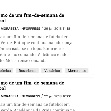
umo de um fim-de-semana de
bol
/
O MORABEZA
,
INFORPRESS
29 jan 2018 11:18
mais um fim-de-semana de futebol em
Verde. Batuque continua na liderança.
mica isola-se no topo. Rosariense
ém-se no comando. Vulcânico é líder
ado. Morrerense comanda.
démica
Rosariense
Vulcânico
Morrerense
umo de um fim-de-semana de
bol
/
O MORABEZA
,
INFORPRESS
22 jan 2018 10:00
mais um fim-de-semana de futebol em
 Verde. Académica da Praia continua na