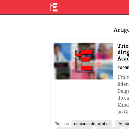
Arti
​Tri
diri
Acad
EXPRE
Um tr
lider
Delga
do ca
Mind
ao G
nacional de futebol
Acadé
Tópicos