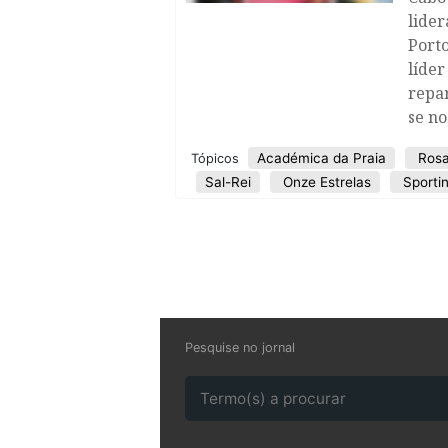
lider
Porto
líder
repar
se no
Académica da Praia
Rosa
Tópicos
Sal-Rei
Onze Estrelas
Sporti
Pesquise no jornal