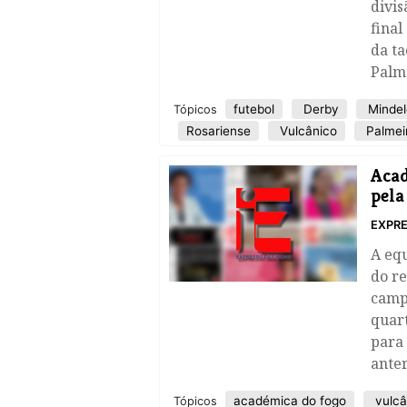
divi
final
da ta
Palme
futebol
Derby
Mindel
Tópicos
Rosariense
Vulcânico
Palmei
Acad
pela
EXPRE
A equ
do re
camp
quar
para 
anter
académica do fogo
vulcâ
Tópicos