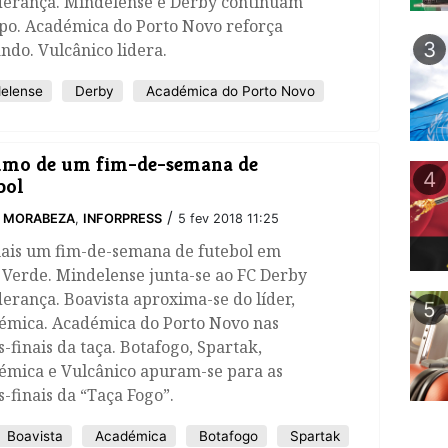
iderança. Mindelense e Derby continuam
opo. Académica do Porto Novo reforça
3
do. Vulcânico lidera.
elense
Derby
Académica do Porto Novo
umo de um fim-de-semana de
4
bol
/
O MORABEZA
,
INFORPRESS
5 fev 2018 11:25
mais um fim-de-semana de futebol em
 Verde. Mindelense junta-se ao FC Derby
derança. Boavista aproxima-se do líder,
5
émica. Académica do Porto Novo nas
-finais da taça. Botafogo, Spartak,
émica e Vulcânico apuram-se para as
-finais da “Taça Fogo”.
Boavista
Académica
Botafogo
Spartak