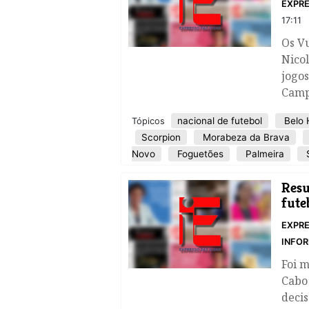
EXPRE
17:11
Os Vu
Nico
jogos
Camp
nacional de futebol
Belo 
Tópicos
Scorpion
Morabeza da Brava
Novo
Foguetões
Palmeira
S
​Res
fute
EXPRE
INFOR
Foi 
Cabo
decis