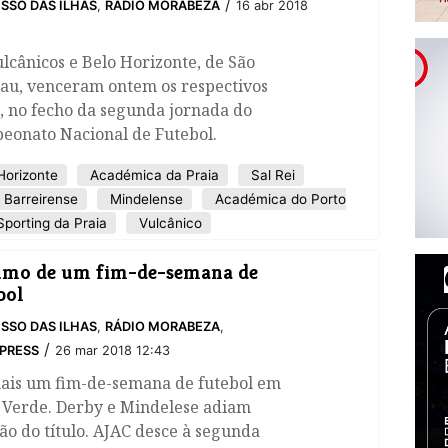
/
SSO DAS ILHAS
,
RÁDIO MORABEZA
16 abr 2018
lcânicos e Belo Horizonte, de São
lau, venceram ontem os respectivos
, no fecho da segunda jornada do
eonato Nacional de Futebol.
Horizonte
Académica da Praia
Sal Rei
Barreirense
Mindelense
Académica do Porto
porting da Praia
Vulcânico
umo de um fim-de-semana de
bol
SSO DAS ILHAS
,
RÁDIO MORABEZA
,
/
PRESS
26 mar 2018 12:43
mais um fim-de-semana de futebol em
 Verde. Derby e Mindelese adiam
ão do título. AJAC desce à segunda