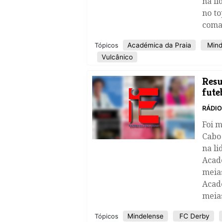
na l
no t
coman
Académica da Praia
Mind
Tópicos
Vulcânico
​Res
fute
RÁDI
Foi 
Cabo
na li
Acad
meias
Acad
meias
Mindelense
FC Derby
Tópicos