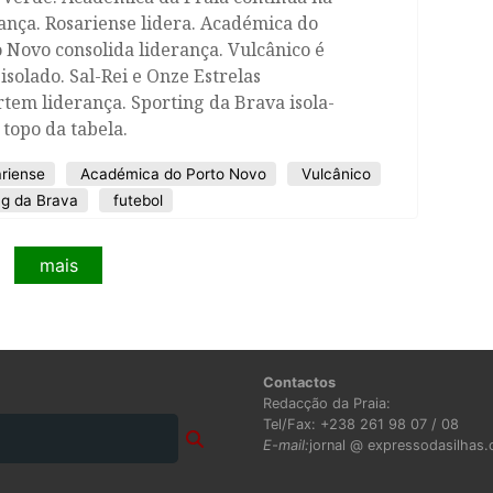
ança. Rosariense lidera. Académica do
 Novo consolida liderança. Vulcânico é
 isolado. Sal-Rei e Onze Estrelas
tem liderança. Sporting da Brava isola-
 topo da tabela.
riense
Académica do Porto Novo
Vulcânico
ng da Brava
futebol
mais
Contactos
Redacção da Praia:
Tel/Fax: +238 261 98 07 / 08
E-mail:
jornal @ expressodasilhas.