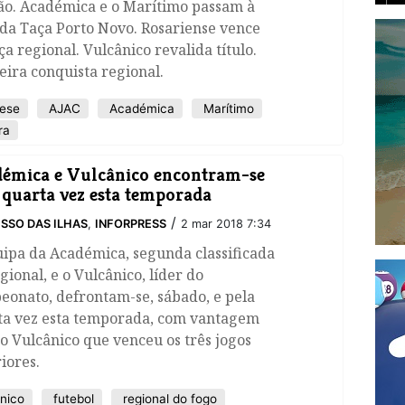
são. Académica e o Marítimo passam à
 da Taça Porto Novo. Rosariense vence
ça regional. Vulcânico revalida título.
ira conquista regional.
ese
AJAC
Académica
Marítimo
ra
émica e Vulcânico encontram-se
 quarta vez esta temporada
/
SSO DAS ILHAS
,
INFORPRESS
2 mar 2018 7:34
ipa da Académica, segunda classificada
gional, e o Vulcânico, líder do
eonato, defrontam-se, sábado, e pela
ta vez esta temporada, com vantagem
o Vulcânico que venceu os três jogos
iores.
nico
futebol
regional do fogo