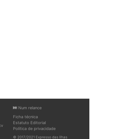
Num relance
Ficha técnica
Estatuto Editorial
cv
Política de privacidade
© 2017/2021 Expresso das Ilhas