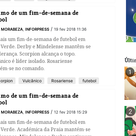
umo de um fim-de-semana de
bol
/
O MORABEZA
,
INFORPRESS
19 fev 2018 11:36
mais um fim-de-semana de futebol em
 Verde. Derby e Mindelense mantêm-se
derança. Scorpion alcança o topo.
Últi
nico é líder isolado. Rosariense
ém-se no comando.
1
orpion
Vulcânico
Rosariense
futebol
umo de um fim-de-semana de
bol
2
/
O MORABEZA
,
INFORPRESS
12 fev 2018 15:29
mais um fim-de-semana de futebol em
 Verde. Académica da Praia mantém-se