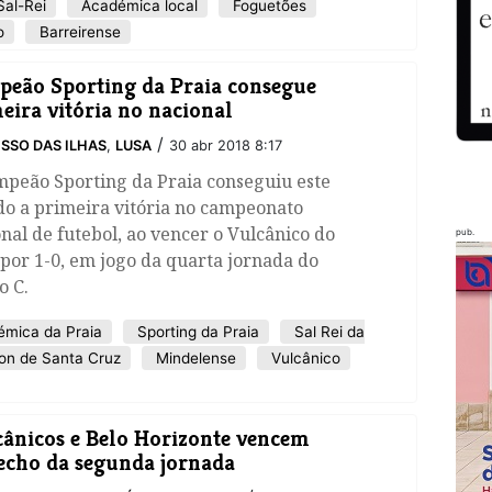
al-Rei
Académica local
Foguetões
o
Barreirense
peão Sporting da Praia consegue
eira vitória no nacional
/
SSO DAS ILHAS
,
LUSA
30 abr 2018 8:17
mpeão Sporting da Praia conseguiu este
do a primeira vitória no campeonato
nal de futebol, ao vencer o Vulcânico do
pub.
por 1-0, em jogo da quarta jornada do
o C.
mica da Praia
Sporting da Praia
Sal Rei da
on de Santa Cruz
Mindelense
Vulcânico
ânicos e Belo Horizonte vencem
echo da segunda jornada