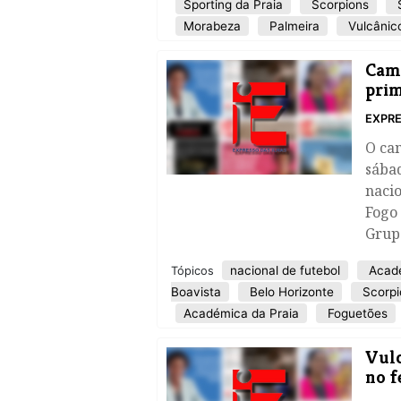
Sporting da Praia
Scorpions
S
Morabeza
Palmeira
Vulcânic
​Cam
prim
EXPRE
O ca
sába
nacio
Fogo 
Grup
nacional de futebol
Acadé
Tópicos
Boavista
Belo Horizonte
Scorpi
Académica da Praia
Foguetões
Vulc
no f