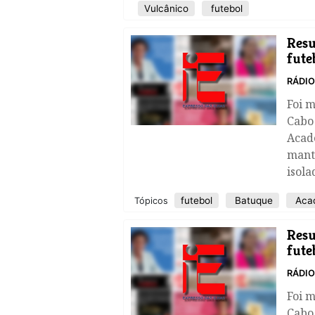
Vulcânico
futebol
​Res
fute
RÁDI
Foi 
Cabo 
Acadé
mant
isol
futebol
Batuque
Aca
Tópicos
​Res
fute
RÁDI
Foi 
Cabo