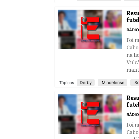
​Res
fute
RÁDI
Foi 
Cabo
na li
Vulcâ
mant
Derby
Mindelense
Sc
Tópicos
Res
fute
RÁDI
Foi 
Cabo