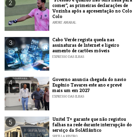
2
comer", as primeiras declarações de
Vozinha após a apresentação no Colo
Colo
ANDRE AMARAL
Cabo Verde regista queda nas
3
assinaturas de Internet e ligeiro
aumento de cartões móveis
EXPRESSO DAS ILHAS
Governo anuncia chegada do navio
4
Eugénio Tavares este ano e prevê
mais um em 2027
EXPRESSO DAS ILHAS
Unitel T+ garante que não registou
5
falhas na rede durante interrupção do
serviço da SolAtlântico
SHEILLA RIBEIRO