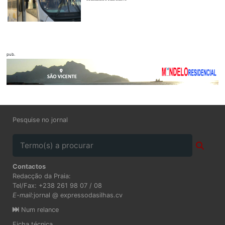
pub.
Pesquise no jornal
Contactos
Redacção da Praia:
Tel/Fax: +238 261 98 07 / 08
E-mail:
jornal @ expressodasilhas.cv
Num relance
Ficha técnica