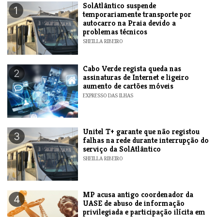
SolAtlântico suspende
1
temporariamente transporte por
autocarro na Praia devido a
problemas técnicos
SHEILLA RIBEIRO
Cabo Verde regista queda nas
2
assinaturas de Internet e ligeiro
aumento de cartões móveis
EXPRESSO DAS ILHAS
Unitel T+ garante que não registou
3
falhas na rede durante interrupção do
serviço da SolAtlântico
SHEILLA RIBEIRO
MP acusa antigo coordenador da
4
UASE de abuso de informação
privilegiada e participação ilícita em