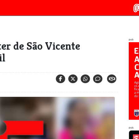
pub
ter de São Vicente
il
pub.