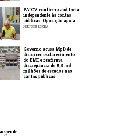
​PAICV confirma auditoria
independente às contas
públicas. Oposição apoia
FRETSON ROCHA
Governo acusa MpD de
distorcer esclarecimento
do FMI e reafirma
discrepância de 8,3 mil
milhões de escudos nas
contas públicas
EXPRESSO DAS ILHAS
suspende