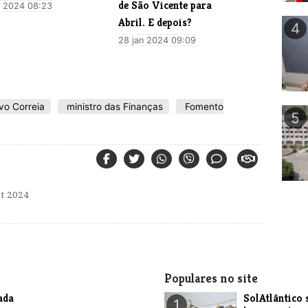
de São Vicente para
 2024 08:23
Abril. E depois?
4
28 jan 2024 09:09
vo Correia
ministro das Finanças
Fomento
5
t 2024
Populares no site
ada
SolAtlântico 
1