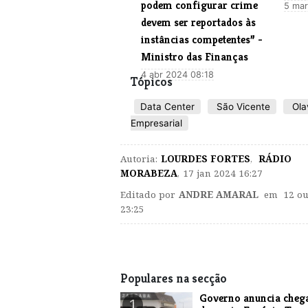
podem configurar crime
5 mar
devem ser reportados às
instâncias competentes” -
Ministro das Finanças
4 abr 2024 08:18
Tópicos
Data Center
São Vicente
Ola
Empresarial
Autoria:
LOURDES FORTES
,
RÁDIO
MORABEZA
,
17 jan 2024 16:27
Editado por
ANDRE AMARAL
em 12 ou
23:25
Populares na secção
Governo anuncia cheg
1