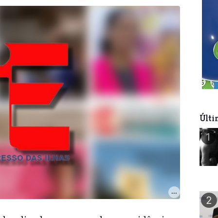
Últi
1
2