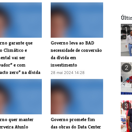
Últi
1
rno garante que
Governo leva ao BAD
o Climático e
necessidade de conversão
ental vai ser
da dívida em
vador” e com
investimento
2
acto zero” na dívida
28 mai 2024 14:28
ca
l 2024 07:54
3
rno quer manter
Governo promete fim
erveira Atunlo
das obras do Data Center