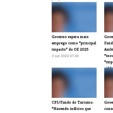
Governo espera mais
Gove
emprego como “principal
Fund
impacto” do OE 2025
Ambi
“ino
3 out 2024 07:45
“imp
públi
30 ju
CPI/Fundo do Turismo:
Gove
“Havendo indícios que
cons