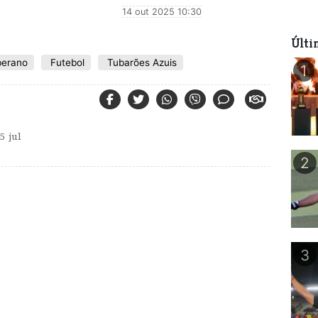
14 out 2025 10:30
Últi
erano
Futebol
Tubarões Azuis
1
 jul
2
3