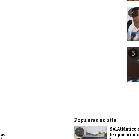
4
5
Populares no site
SolAtlântico 
1
 as
temporariam