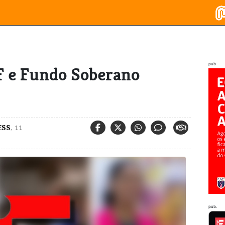
pub
F e Fundo Soberano
ESS
,
11
pub.