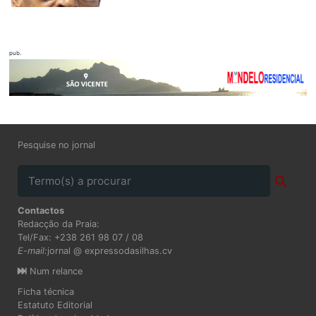
pub.
Pesquise no jornal
Contactos
Redacção da Praia:
Tel/Fax: +238 261 98 07 / 08
E-mail:
jornal @ expressodasilhas.cv
Num relance
Ficha técnica
Estatuto Editorial