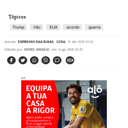
Tópicos
Trump
Irão
EUA
acordo
guerra
Autoria:
EXPRESSO DAS ILHAS
,
LUSA
,
21 abr 2026 13:50
Editado por
ANDRE AMARAL
em 9 ago 2026 23:25
pub