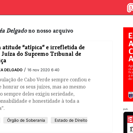
éa Delgado
no nosso arquivo
atitude “atípica” e irrefletida de
Juíza do Supremo Tribunal de
iça
/
ÉA DELGADO
16 nov 2020 6:40
pulação de Cabo Verde sempre confiou e
 honrar os seus juízes, mas ao mesmo
o sempre deles exigiu seriedade,
nsabilidade e honestidade à toda a
”.
pub.
Órgão de Soberania
Estado de Direito