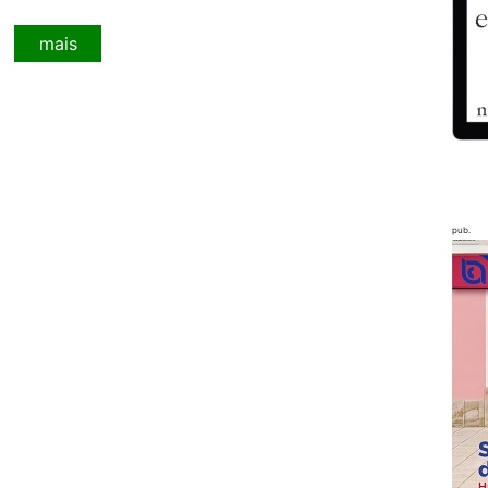
mais
pub.