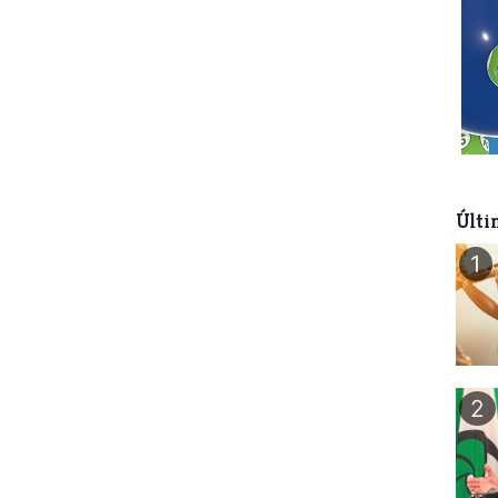
Últi
1
2