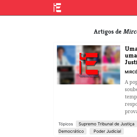
Artigos de
Mirc
Uma 
uma 
Just
MIRC
A po
soube
temp
respo
prova
Supremo Tribunal de Justiça
Tópicos
Democrático
Poder Judicial