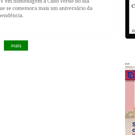
V em homenagem a Cabo Verde no dia
ue se comemora mais um aniversário da
pendência.
mais
pub.