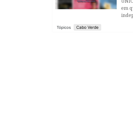
UNIC
em q
inde
Cabo Verde
Tópicos