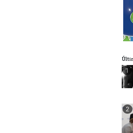
Últi
1
2