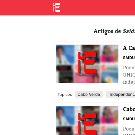
Artigos de
Said
A Ca
SAIDU
Poem
UNICV
inde
Cabo Verde
Independênc
Tópicos
Cabo
SAIDU
Poem