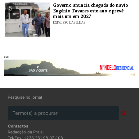
Governo anuncia chegada do navio
5
Eugénio Tavares este ano e prevê
mais um em 2027
EXPRESSO DAS ILHAS
pub.
Pesquise no jornal
Contactos
Redacção da Praia:
Tel/Fax: +238 261 98 07 / 08