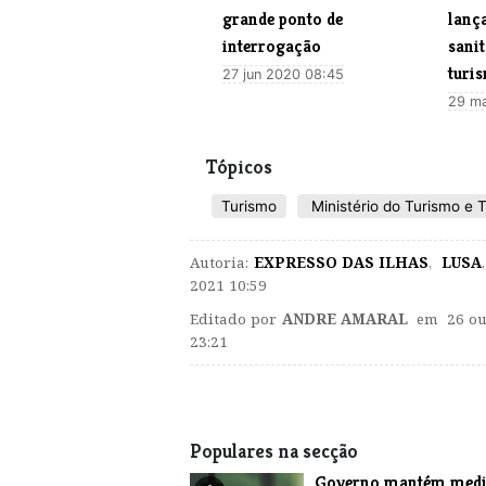
grande ponto de
lanç
interrogação
sani
turi
27 jun 2020 08:45
29 ma
Tópicos
Turismo
Ministério do Turismo e 
Autoria:
EXPRESSO DAS ILHAS
,
LUSA
,
2021 10:59
Editado por
ANDRE AMARAL
em 26 ou
23:21
Populares na secção
Governo mantém medi