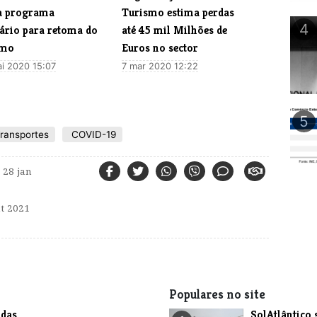
a programa
Turismo estima perdas
4
tário para retoma do
até 45 mil Milhões de
smo
Euros no sector
i 2020 15:07
7 mar 2020 12:22
5
Transportes
COVID-19
28 jan
t 2021
Populares no site
das
SolAtlântico 