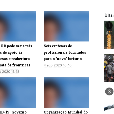
Últi
1
UR pede mais três
Seis centenas de
s de apoio às
profissionais formados
2
esas e reabertura
para o ‘novo’ turismo
ata de fronteiras
4 ago 2020 10:40
t 2020 11:48
3
D-19: Governo
Organização Mundial do