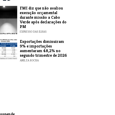
FMI diz que não avaliou
execução orçamental
durante missão a Cabo
Verde após declarações do
PM
EXPRESSO DAS ILHAS
Exportações diminuiram
9% e importações
aumentaram 48,2% no
segundo trimestre de 2026
ANILZA ROCHA
suspende