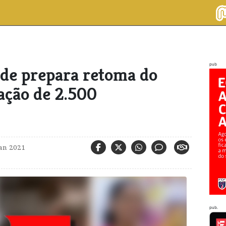
pub
rde prepara retoma do
ção de 2.500
jan 2021
pub.