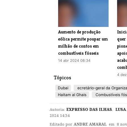
Aumento de produção
​Inic
eólica permite poupar um
quer
milhão de contos em
pion
combustíveis fósseis
apoi
acab
14 abr 2024 08:34
comb
4 dez
Tópicos
Dubai
ecretário-geral da Organiz
Haitam al Ghais
Combustíveis fós
Autoria:
EXPRESSO DAS ILHAS
,
LUSA
,
2024 14:34
Editado por
ANDRE AMARAL
em 8 nov