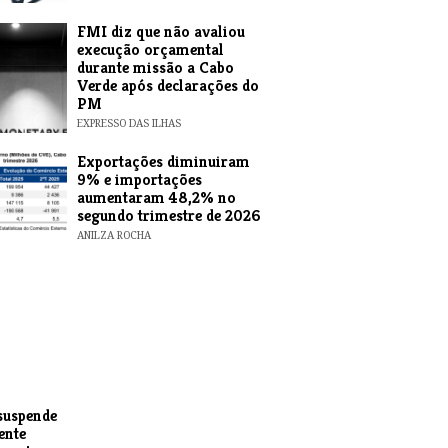
FMI diz que não avaliou
execução orçamental
durante missão a Cabo
Verde após declarações do
PM
EXPRESSO DAS ILHAS
Exportações diminuiram
9% e importações
aumentaram 48,2% no
segundo trimestre de 2026
ANILZA ROCHA
suspende
ente