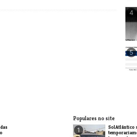
4
5
Populares no site
das
SolAtlântico 
1
do
temporariam