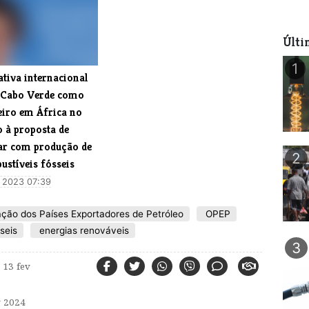
Últi
1
iativa internacional
 Cabo Verde como
eiro em África no
o à proposta de
ar com produção de
2
ustíveis fósseis
 2023 07:39
ação dos Países Exportadores de Petróleo
OPEP
seis
energias renováveis
3
13 fev
 2024