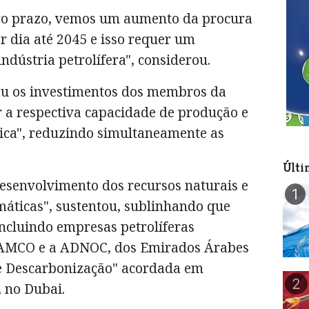
ngo prazo, vemos um aumento da procura
r dia até 2045 e isso requer um
indústria petrolífera", considerou.
eu os investimentos dos membros da
 a respectiva capacidade de produção e
tica", reduzindo simultaneamente as
Últi
desenvolvimento dos recursos naturais e
1
imáticas", sustentou, sublinhando que
cluindo empresas petrolíferas
RAMCO e a ADNOC, dos Emirados Árabes
de Descarbonização" acordada em
2
 no Dubai.