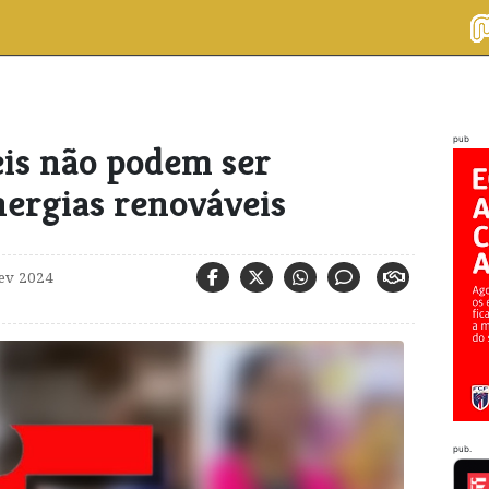
pub
eis não podem ser
nergias renováveis
fev 2024
pub.