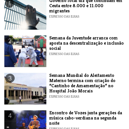
​Governo local diz que continuam em
1
Ceuta entre 8.000 e 11.000
migrantes
EXPRESSO DAS ILHAS
Semana da Juventude arranca com
2
aposta na descentralização e inclusão
social
EXPRESSO DAS ILHAS
Semana Mundial do Aleitamento
3
Materno termina com criação do
“Cantinho de Amamentação” no
Hospital João Morais
EXPRESSO DAS ILHAS
Encontro de Vozes junta gerações da
4
música cabo-verdiana na segunda
noite
EXPRESSO DAS ILHAS