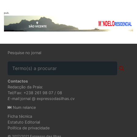
pub.
Pesquise no jornal
Contactos
Redacção da Praia:
Tel/Fax: +238 261 98 07 / 08
E-mail:
jornal @ expressodasilhas.cv
Num relance
Ficha técnica
Estatuto Editorial
Política de privacidade
© 2017/2021 Expresso das Ilhas