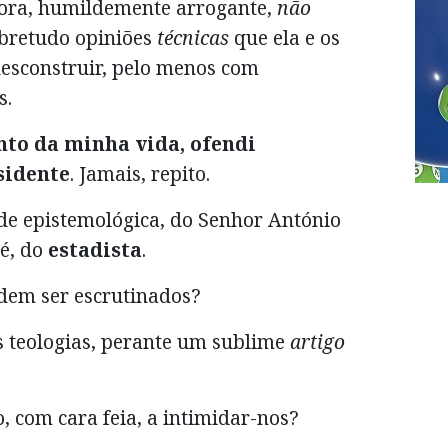
tora, humildemente arrogante,
não
obretudo opiniões
técnicas
que ela e os
esconstruir, pelo menos com
s.
o da minha vida, ofendi
sidente
. Jamais, repito.
dade epistemológica, do Senhor António
 é, do
estadista
.
em ser escrutinados?
 teologias, perante um sublime
artigo
, com cara feia, a intimidar-nos?