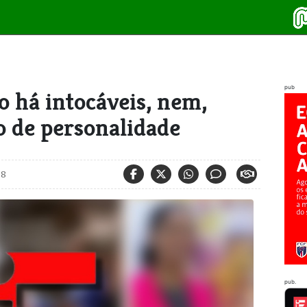
pub
 há intocáveis, nem,
o de personalidade
18
pub.