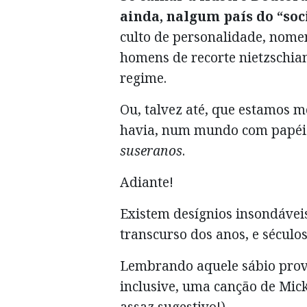
ainda, nalgum país do “soc
culto de personalidade, nome
homens de recorte nietzschian
regime.
Ou, talvez até, que estamos 
havia, num mundo com papéis
suseranos
.
Adiante!
Existem desígnios insondávei
transcurso dos anos, e séculos
Lembrando aquele sábio prov
inclusive, uma canção de Mic
assaz sugestivo!).