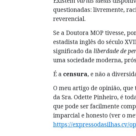
Existem
várias ideias
disponíve
questionadas: livremente, ra
reverencial.
Se a Doutora MOP tivesse, por
estadista inglês do século XV
significado da
liberdade de p
uma sociedade moderna, prós
É a
censura
, e não a diversi
O meu artigo de opinião, que 
da Sra. Odette Pinheiro, é to
que pode ser facilmente com
imparcial e honesto (ver o m
https://expressodasilhas.cv/op