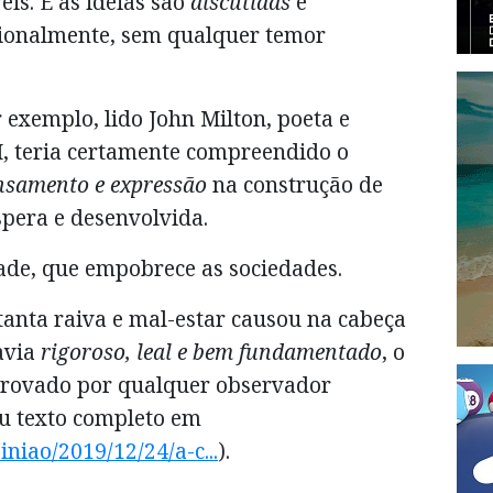
is. E as ideias são
discutidas
e
cionalmente, sem qualquer temor
 exemplo, lido John Milton, poeta e
II, teria certamente compreendido o
ensamento e expressão
na construção de
pera e desenvolvida.
dade, que empobrece as sociedades.
tanta raiva e mal-estar causou na cabeça
davia
rigoroso, leal e bem fundamentado
, o
provado por qualquer observador
eu texto completo em
iniao/2019/12/24/a-c...
).