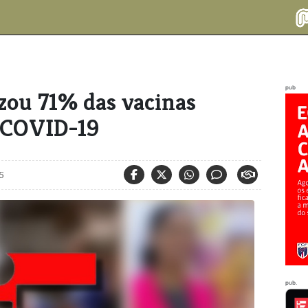
pub
izou 71% das vacinas
a COVID-19
25
pub.