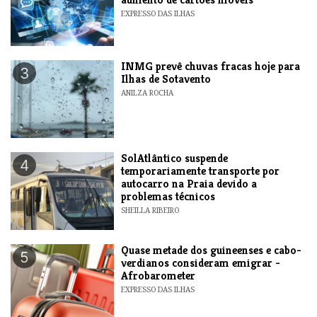
EXPRESSO DAS ILHAS
INMG prevê chuvas fracas hoje para
3
Ilhas de Sotavento
ANILZA ROCHA
SolAtlântico suspende
4
temporariamente transporte por
autocarro na Praia devido a
problemas técnicos
SHEILLA RIBEIRO
Quase metade dos guineenses e cabo-
5
verdianos consideram emigrar -
Afrobarometer
EXPRESSO DAS ILHAS