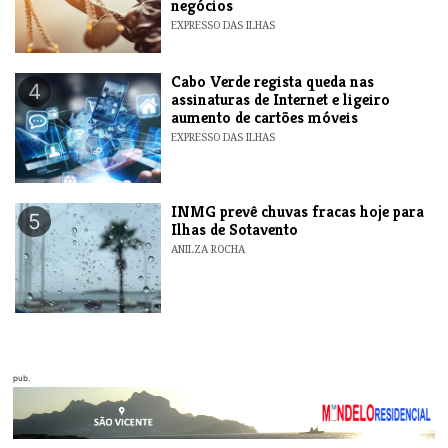
negócios
EXPRESSO DAS ILHAS
Cabo Verde regista queda nas
4
assinaturas de Internet e ligeiro
aumento de cartões móveis
EXPRESSO DAS ILHAS
INMG prevê chuvas fracas hoje para
5
Ilhas de Sotavento
ANILZA ROCHA
pub.