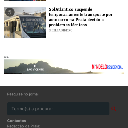
SolAtlântico suspende
5
temporariamente transporte por
autocarro na Praia devido a
problemas técnicos
SHEILLA RIBEIRO
pub.
Pesquise no jornal
Contactos
Redacção da Praia: