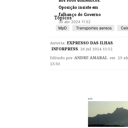
aos voos domésticos.
Oposição insiste em
falhanço do Governo
Tópicos
30 abr 2024 11:52
MpD
Transportes aereos
Cels
Autoria:
EXPRESSO DAS ILHAS
,
INFORPRESS
,
26 jul 2024 15:52
Editado por
ANDRE AMARAL
em 29 ab
23:30
pub.