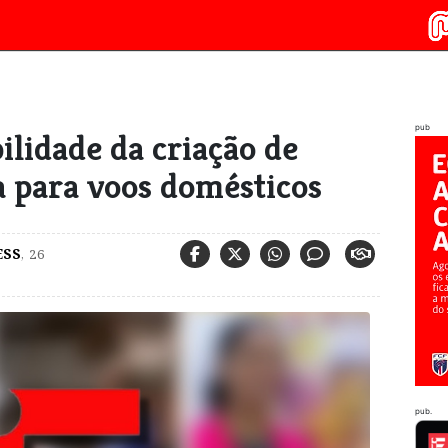
pub
lidade da criação de
 para voos domésticos
ESS
,
26
pub.