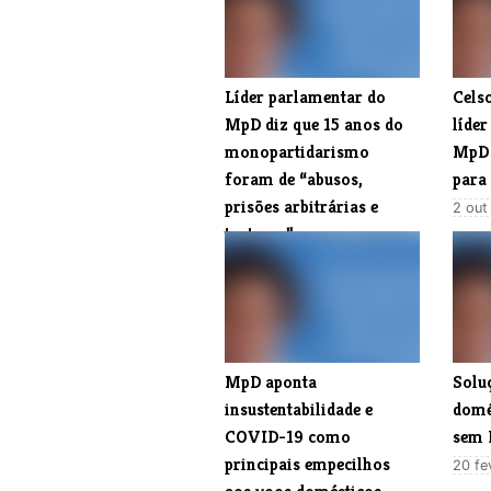
Líder parlamentar do
​Cels
MpD diz que 15 anos do
líde
monopartidarismo
MpD 
foram de “abusos,
para
prisões arbitrárias e
2 out
torturas”
16 jan 2025 14:06
​MpD aponta
Solu
insustentabilidade e
domé
COVID-19 como
sem 
principais empecilhos
20 fe