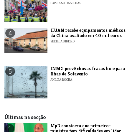
EXPRESSO DAS ILHAS
HUAN recebe equipamentos médicos
4
da China avaliado em 40 mil euros
SHEILLA RIBEIRO
INMG prevê chuvas fracas hoje para
5
Ilhas de Sotavento
ANILZA ROCHA
Últimas na secção
MpD considera que primeiro-
1
ministro tem dificuldades em lidar