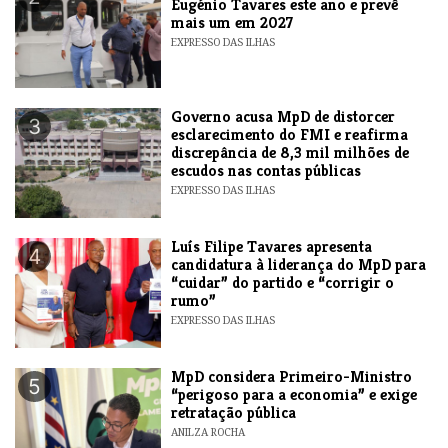
Eugénio Tavares este ano e prevê
mais um em 2027
EXPRESSO DAS ILHAS
Governo acusa MpD de distorcer
3
esclarecimento do FMI e reafirma
discrepância de 8,3 mil milhões de
escudos nas contas públicas
EXPRESSO DAS ILHAS
Luís Filipe Tavares apresenta
4
candidatura à liderança do MpD para
“cuidar” do partido e “corrigir o
rumo”
EXPRESSO DAS ILHAS
MpD considera Primeiro-Ministro
5
“perigoso para a economia” e exige
retratação pública
ANILZA ROCHA