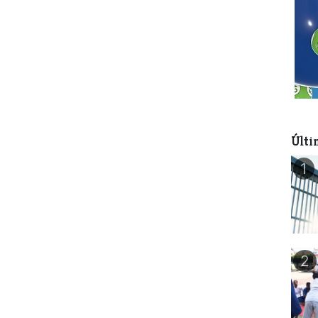
Últi
1
2