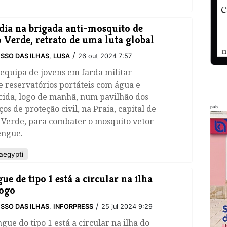
dia na brigada anti-mosquito de
 Verde, retrato de uma luta global
/
SSO DAS ILHAS
,
LUSA
26 out 2024 7:57
equipa de jovens em farda militar
 reservatórios portáteis com água e
cida, logo de manhã, num pavilhão dos
ços de proteção civil, na Praia, capital de
pub.
 Verde, para combater o mosquito vetor
engue.
aegypti
ue de tipo 1 está a circular na ilha
ogo
/
SSO DAS ILHAS
,
INFORPRESS
25 jul 2024 9:29
gue do tipo 1 está a circular na ilha do