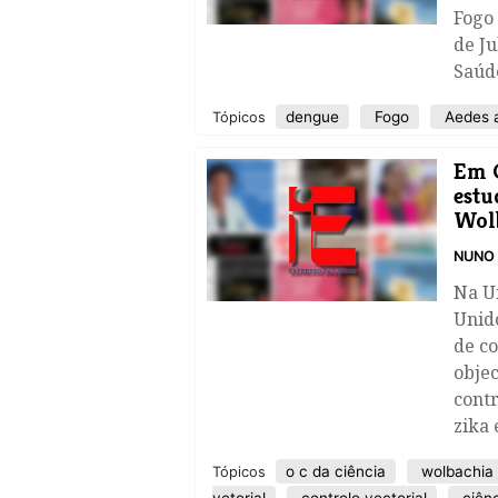
Fogo 
de Ju
Saúde
dengue
Fogo
Aedes a
Tópicos
Em C
estu
Wol
NUNO 
Na U
Unid
de co
objec
contr
zika 
o c da ciência
wolbachia
Tópicos