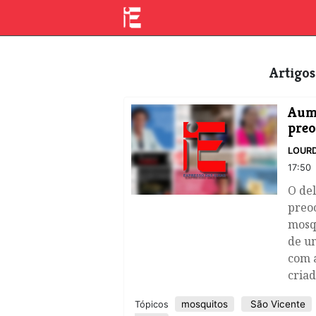
Artigo
Aume
preo
LOURD
17:50
​O de
preo
mosqu
de u
com 
criad
mosquitos
São Vicente
Tópicos