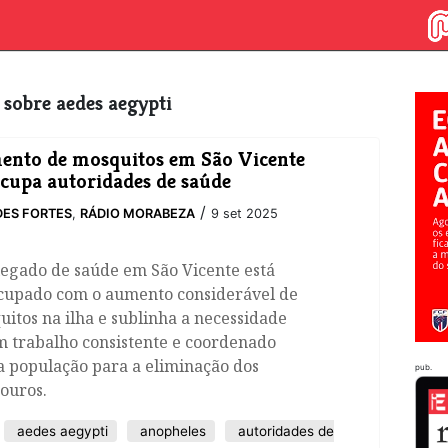
s sobre aedes aegypti
nto de mosquitos em São Vicente
cupa autoridades de saúde
/
ES FORTES
,
RÁDIO MORABEZA
9 set 2025
legado de saúde em São Vicente está
cupado com o aumento considerável de
itos na ilha e sublinha a necessidade
m trabalho consistente e coordenado
a população para a eliminação dos
pub.
ouros.
aedes aegypti
anopheles
autoridades de