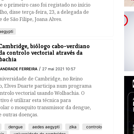
e o primeiro caso foi registado no início
lho, disse terça-feira, 23, a delegada de
 de São Filipe, Joana Alves.
egypti
ambridge, biólogo cabo-verdiano
da controlo vectorial através da
bachia
/
ANDRADE FERREIRA
27 mai 2021 10:57
niversidade de Cambridge, no Reino
o, Elves Duarte participa num programa
ntrolo vectorial usando Wolbachia. O
tivo é utilizar esta técnica para
olar o mosquito transmissor da dengue,
e outras doenças.
dengue
aedes aegypti
zika
controlo