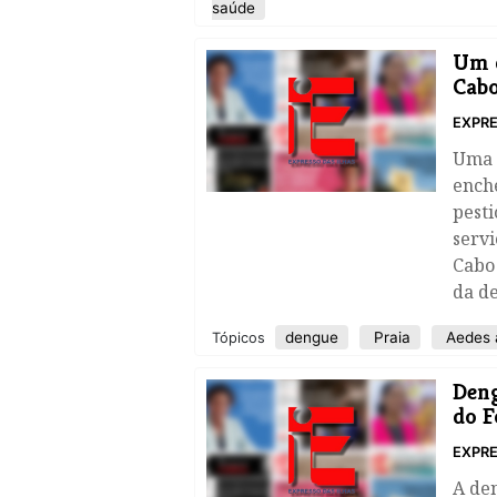
saúde
​Um 
Cabo
EXPRE
Uma 
enche
pesti
servi
Cabo
da d
dengue
Praia
Aedes 
Tópicos
Deng
do F
EXPRE
A den