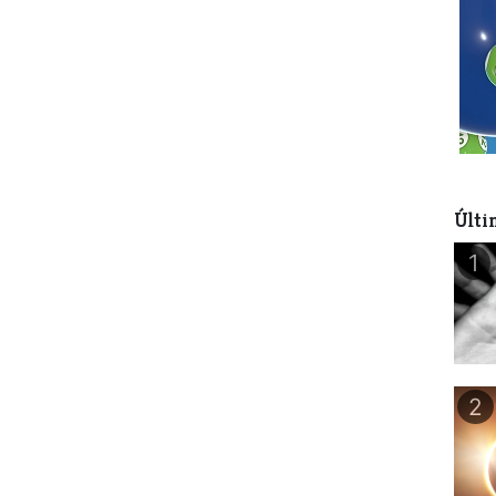
Últi
1
2