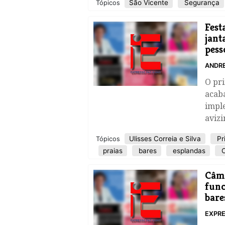
São Vicente
Segurança
Tópicos
Fest
jant
pess
ANDR
O pri
acab
impl
avizi
Ulisses Correia e Silva
Pr
Tópicos
praias
bares
esplandas
C
Câma
func
bare
EXPRE