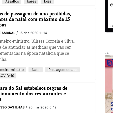
Assaltos
bares
lojas
as de passagem de ano proibidas,
ares de natal com máximo de 15
oas
/
E AMARAL
15 dez 2020 11:14
meiro-ministro, Ulisses Correia e Silva,
a de anunciar as medidas que vão ser
ementadas na época natalícia que se
pub.
nha.
imeiro-ministro
Natal
Passagem de ano
OVID-19
ra do Sal estabelece regras de
ionamento dos restaurantes e
s
/
SSO DAS ILHAS
20 mar 2020 6:42