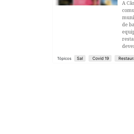
A Câ
comun
muníc
de ba
equi
rest
deve
Sal
Covid 19
Restaur
Tópicos