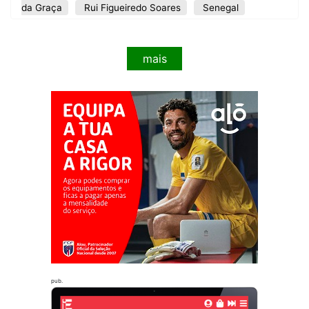
da Graça
Rui Figueiredo Soares
Senegal
mais
pub.