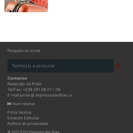
Pesquise no jornal
Contactos
Redacção da Praia:
Tel/Fax: +238 261 98 07 / 08
E-mail:
jornal @ expressodasilhas.cv
Num relance
Ficha técnica
Estatuto Editorial
Política de privacidade
© 2017/2021 Expresso das Ilhas