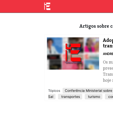
Artigos sobre 
Adop
tran
ANDR
Os mi
prese
Tran
hoje 
Conferência Ministerial sobr
Tópicos
Sal
transportes
turismo
con