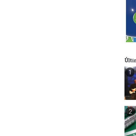
Últi
1
2