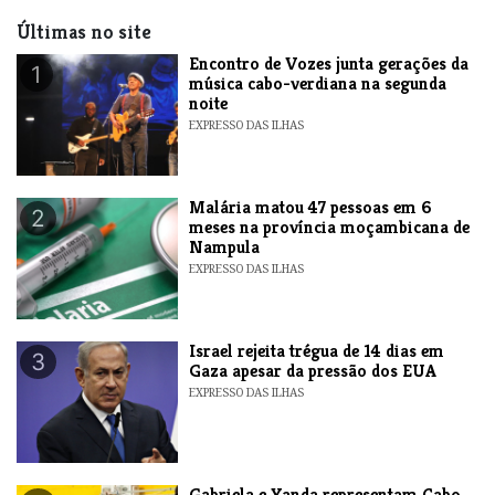
Últimas no site
Encontro de Vozes junta gerações da
1
música cabo-verdiana na segunda
noite
EXPRESSO DAS ILHAS
​Malária matou 47 pessoas em 6
2
meses na província moçambicana de
Nampula
EXPRESSO DAS ILHAS
​Israel rejeita trégua de 14 dias em
3
Gaza apesar da pressão dos EUA
EXPRESSO DAS ILHAS
Gabriela e Yanda representam Cabo