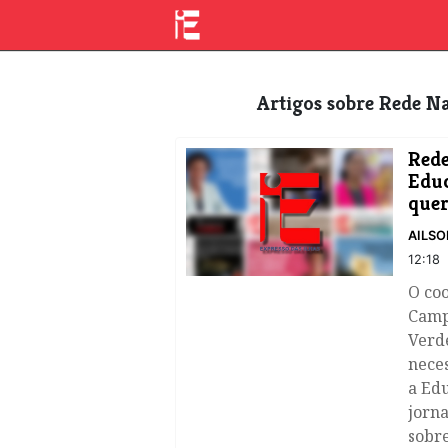
Artigos sobre Rede 
Rede
Educ
que
AILSO
12:18
O co
Camp
Verd
nece
a Edu
jorna
sobr