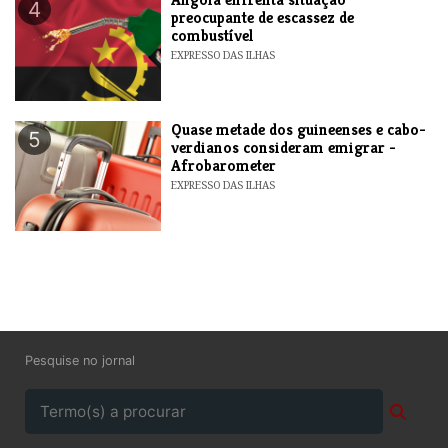
4
preocupante de escassez de
combustível
EXPRESSO DAS ILHAS
Quase metade dos guineenses e cabo-
5
verdianos consideram emigrar -
Afrobarometer
EXPRESSO DAS ILHAS
Pesquise no jornal