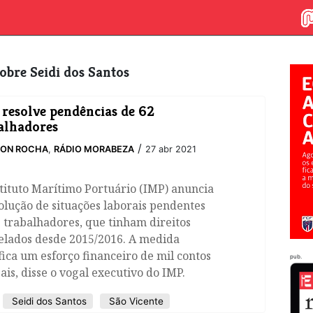
 sobre Seidi dos Santos
 resolve pendências de 62
alhadores
/
SON ROCHA
,
RÁDIO MORABEZA
27 abr 2021
tituto Marítimo Portuário (IMP) anuncia
olução de situações laborais pendentes
 trabalhadores, que tinham direitos
elados desde 2015/2016. A medida
fica um esforço financeiro de mil contos
pub.
is, disse o vogal executivo do IMP.
Seidi dos Santos
São Vicente