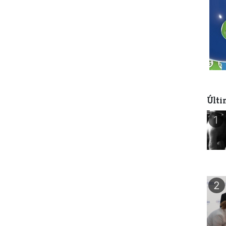
Últi
1
2