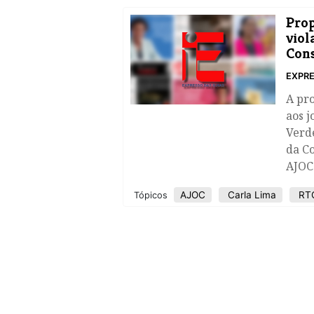
Prop
viol
Cons
EXPRE
A pro
aos j
Verde
da Co
AJOC
AJOC
Carla Lima
RT
Tópicos