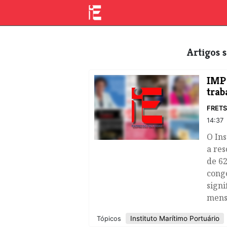
Artigos
​IMP
trab
FRET
14:37
O Ins
a res
de 62
cong
signi
mensa
Instituto Marítimo Portuário
Tópicos