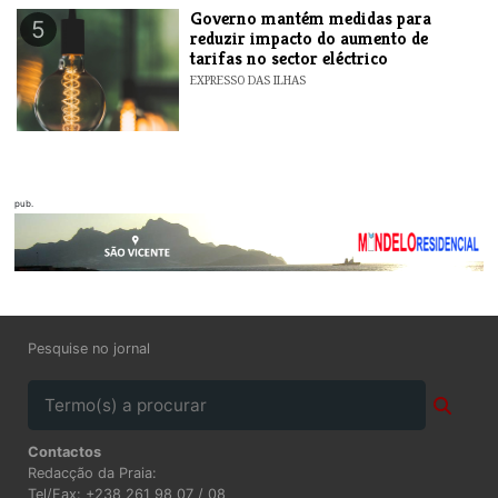
Governo mantém medidas para
5
reduzir impacto do aumento de
tarifas no sector eléctrico
EXPRESSO DAS ILHAS
pub.
Pesquise no jornal
Contactos
Redacção da Praia:
Tel/Fax: +238 261 98 07 / 08