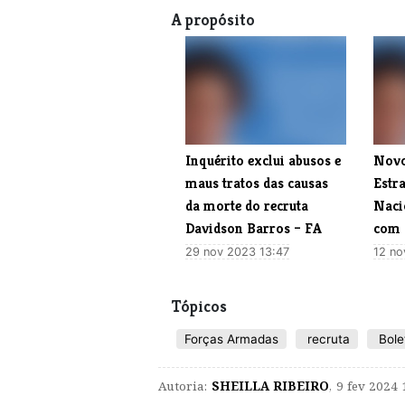
A propósito
Inquérito exclui abusos e
Novo
maus tratos das causas
Estra
da morte do recruta
Naci
Davidson Barros – FA
com
29 nov 2023 13:47
12 no
Tópicos
Forças Armadas
recruta
Bolet
Autoria:
SHEILLA RIBEIRO
,
9 fev 2024 