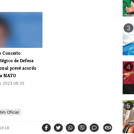
3
 Conceito
tégico de Defesa
4
onal prevê acordo
 a NATO
v 2023 08:33
5
im Oficial
10:18