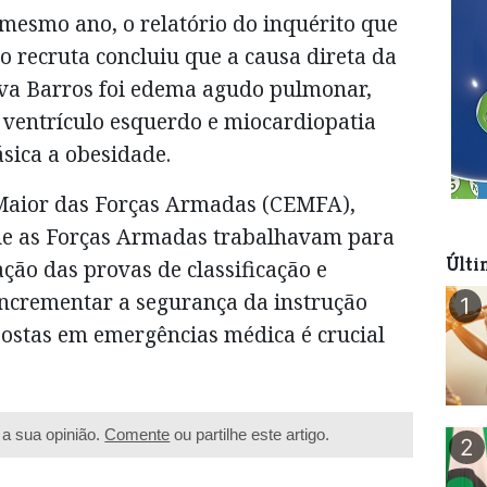
esmo ano, o relatório do inquérito que
o recruta concluiu que a causa direta da
lva Barros foi edema agudo pulmonar,
 ventrículo esquerdo e miocardiopatia
sica a obesidade.
-Maior das Forças Armadas (CEMFA),
e as Forças Armadas trabalhavam para
Últi
zação das provas de classificação e
 incrementar a segurança da instrução
1
postas em emergências médica é crucial
a sua opinião.
Comente
ou partilhe este artigo.
2