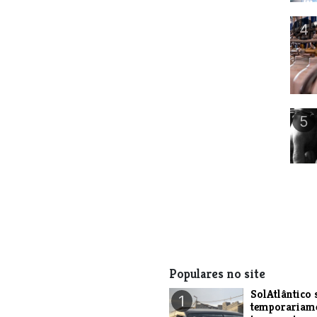
4
5
Populares no site
SolAtlântico 
1
temporariam