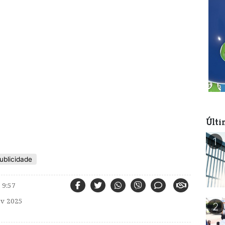
Últi
1
ublicidade
 9:57
v 2025
2