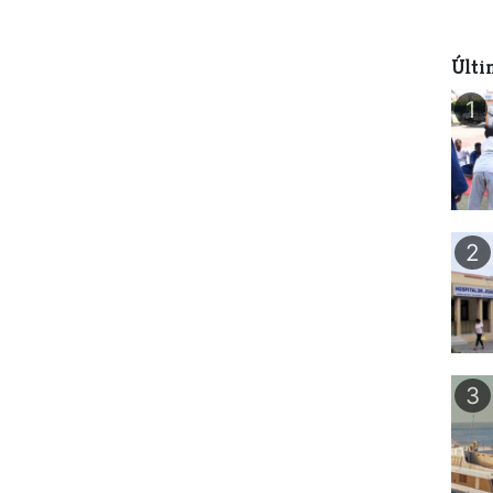
Últi
1
2
3