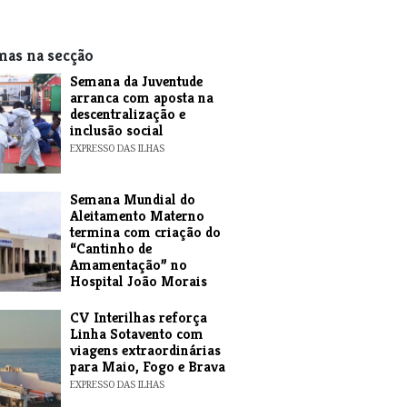
mas na secção
Semana da Juventude
arranca com aposta na
descentralização e
inclusão social
EXPRESSO DAS ILHAS
Semana Mundial do
Aleitamento Materno
termina com criação do
“Cantinho de
Amamentação” no
Hospital João Morais
EXPRESSO DAS ILHAS
​CV Interilhas reforça
Linha Sotavento com
viagens extraordinárias
para Maio, Fogo e Brava
EXPRESSO DAS ILHAS