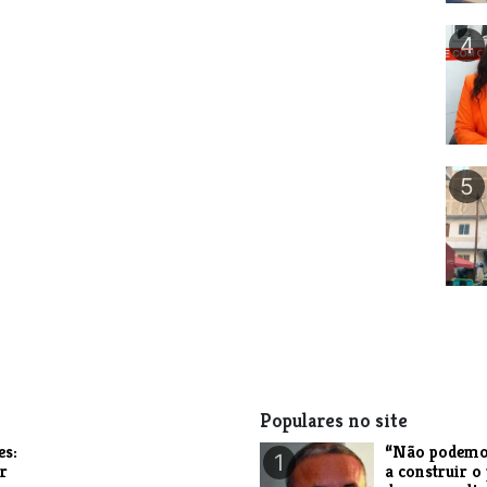
4
5
Populares no site
es:
“Não podemo
1
r
a construir o