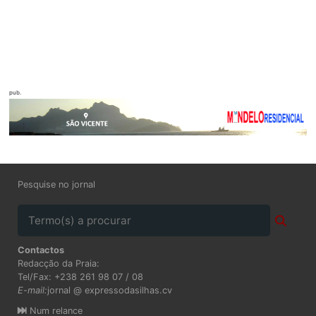
pub.
Pesquise no jornal
Contactos
Redacção da Praia:
Tel/Fax: +238 261 98 07 / 08
E-mail:
jornal @ expressodasilhas.cv
Num relance