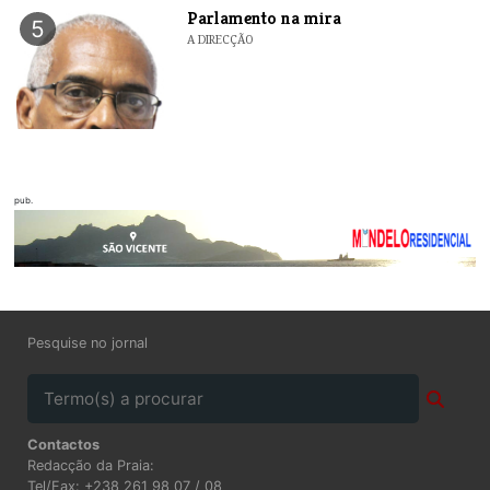
Parlamento na mira
5
A DIRECÇÃO
pub.
Pesquise no jornal
Contactos
Redacção da Praia:
Tel/Fax: +238 261 98 07 / 08