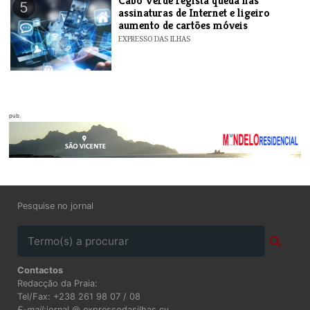
Cabo Verde regista queda nas
5
assinaturas de Internet e ligeiro
aumento de cartões móveis
EXPRESSO DAS ILHAS
pub.
Pesquise no jornal
Contactos
Redacção da Praia:
Tel/Fax: +238 261 98 07 / 08
E-mail:
jornal @ expressodasilhas.cv