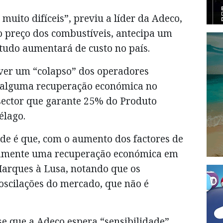
ito difíceis”, previu a líder da Adeco,
 preço dos combustíveis, antecipa um
 tudo aumentará de custo no país.
rever um “colapso” dos operadores
 alguma recuperação económica no
sector que garante 25% do Produto
élago.
de é que, com o aumento dos factores de
damente uma recuperação económica em
arques à Lusa, notando que os
scilações do mercado, que não é
se que a Adeco espera “sensibilidade”