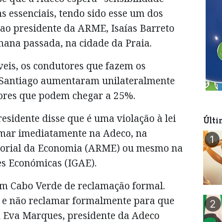
s essenciais, tendo sido esse um dos
ao presidente da ARME, Isaías Barreto
ana passada, na cidade da Praia.
eis, os condutores que fazem os
e Santiago aumentaram unilateralmente
lores que podem chegar a 25%.
residente disse que é uma violação à lei
Últi
amar imediatamente na Adeco, na
1
torial da Economia (ARME) ou mesmo na
es Económicas (IGAE).
em Cabo Verde de reclamação formal.
 e não reclamar formalmente para que
2
u Eva Marques, presidente da Adeco