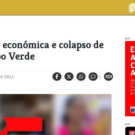
pub
 económica e colapso de
bo Verde
ov 2021
1
pub.