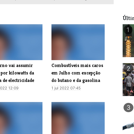
Últi
1
rno vai assumir
Combustíveis mais caros
2
 por kilowatts da
em Julho com excepção
a de electricidade
do butano e da gasolina
 2022 12:09
1 jul 2022 07:45
3