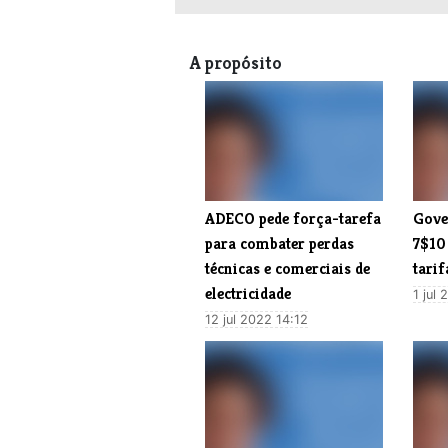
A propósito
​ADECO pede força-tarefa
Gove
para combater perdas
7$10
técnicas e comerciais de
tarif
electricidade
1 jul
12 jul 2022 14:12