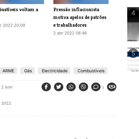
ustíveis voltam a
Pressão inflacionista
4
motiva apelos de patrões
e trabalhadores
r 2022 20:09
2 abr 2022 08:46
5
ARME
Gás
Electricidade
Combustíveis
2 nov
1
 2022