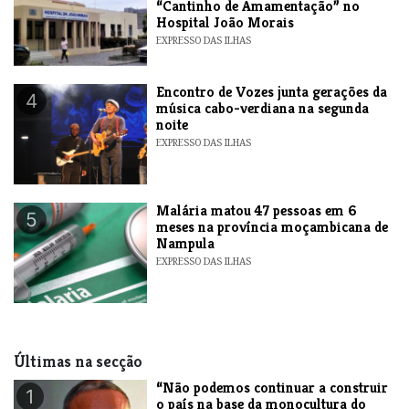
“Cantinho de Amamentação” no
Hospital João Morais
EXPRESSO DAS ILHAS
Encontro de Vozes junta gerações da
4
música cabo-verdiana na segunda
noite
EXPRESSO DAS ILHAS
​Malária matou 47 pessoas em 6
5
meses na província moçambicana de
Nampula
EXPRESSO DAS ILHAS
Últimas na secção
“Não podemos continuar a construir
1
o país na base da monocultura do